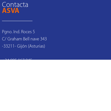
Contacta
ASVA
Pgno. Ind. Roces 5

C/ Graham Bell nave 343

-33211- Gijón (Asturias)

+34 985 167 845

asva@asva.es
Panel Cookies