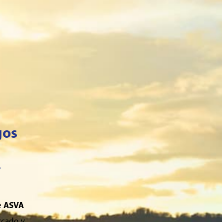
gos
.
e
ASVA
rcado y