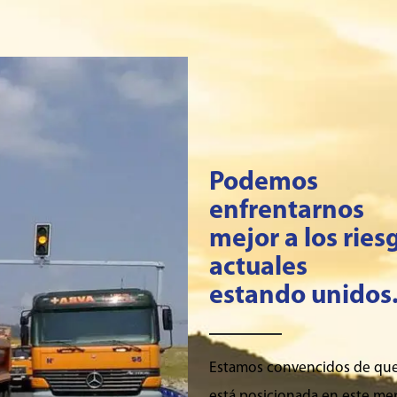
Podemos
enfrentarnos
mejor a los ries
actuales
estando unidos
Estamos convencidos de qu
está posicionada en este me