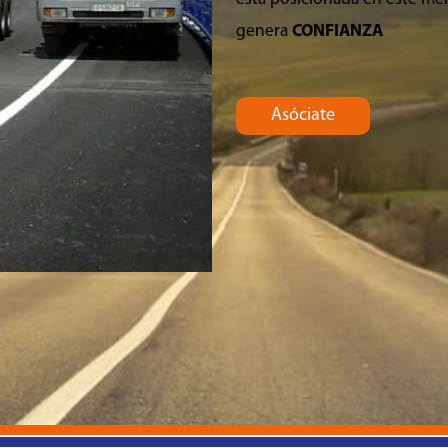
genera
CONFIANZA
Asóciate