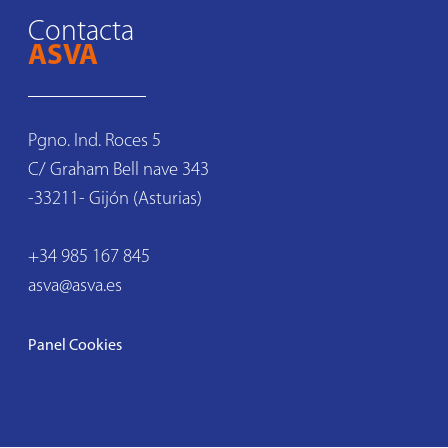
Contacta
ASVA
Pgno. Ind. Roces 5

C/ Graham Bell nave 343

-33211- Gijón (Asturias)

+34 985 167 845

asva@asva.es
Panel Cookies